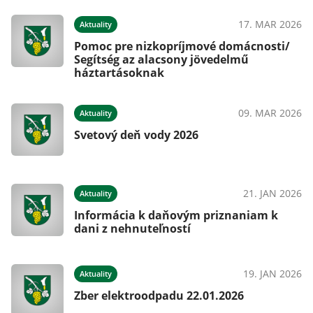
025
17. MAR 2026
Aktuality
Pomoc pre nizkopríjmové domácnosti/
Segítség az alacsony jövedelmű
háztartásoknak
025
09. MAR 2026
Aktuality
Svetový deň vody 2026
025
21. JAN 2026
Aktuality
Informácia k daňovým priznaniam k
dani z nehnuteľností
025
19. JAN 2026
Aktuality
Zber elektroodpadu 22.01.2026