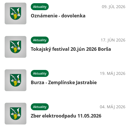
025
09. JÚL 2026
Aktuality
Oznámenie - dovolenka
025
17. JÚN 2026
Aktuality
Tokajský festival 20.jún 2026 Borša
025
19. MÁJ 2026
Aktuality
Burza - Zemplínske Jastrabie
025
04. MÁJ 2026
Aktuality
Zber elektroodpadu 11.05.2026