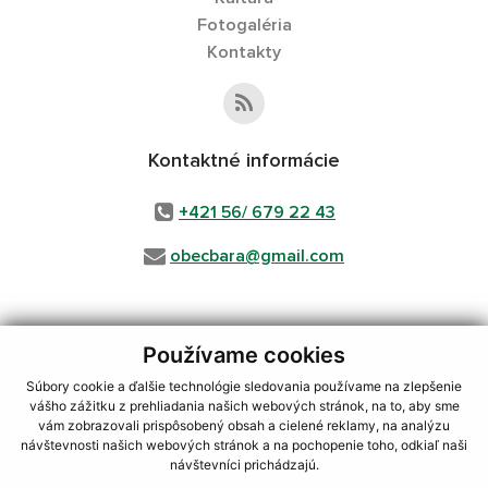
Fotogaléria
Kontakty
Kontaktné informácie
+421 56/ 679 22 43
obecbara@gmail.com
Používame cookies
využite možnosť získavania aktuálnych informácií s využitím RSS
,
CMS systém (redakčný) systém ECHELON 2,
Mapa stránok
,
web portál
,
Súbory cookie a ďalšie technológie sledovania používame na zlepšenie
webhosting
,
webex.digital, s.r.o.
,
domény
,
registrácia domény
,
vášho zážitku z prehliadania našich webových stránok, na to, aby sme
spoločnosť webex.digital, s.r.o.
,
technický prevádzkovateľ
vám zobrazovali prispôsobený obsah a cielené reklamy, na analýzu
návštevnosti našich webových stránok a na pochopenie toho, odkiaľ naši
Posledná aktualizácia:
23.07.2026
návštevníci prichádzajú.