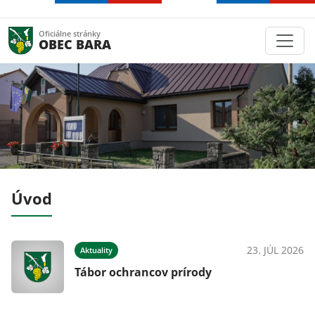
Oficiálne stránky
OBEC BARA
Úvod
026
23. JÚL 2026
Aktuality
Tábor ochrancov prírody