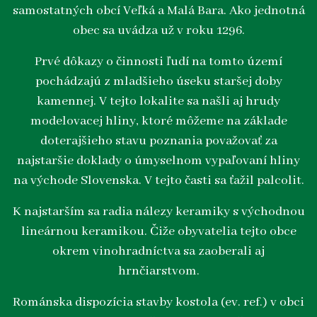
samostatných obcí Veľká a Malá Bara. Ako jednotná
obec sa uvádza už v roku 1296.
Prvé dôkazy o činnosti ľudí na tomto území
pochádzajú z mladšieho úseku staršej doby
kamennej. V tejto lokalite sa našli aj hrudy
modelovacej hliny, ktoré môžeme na základe
doterajšieho stavu poznania považovať za
najstaršie doklady o úmyselnom vypaľovaní hliny
na východe Slovenska. V tejto časti sa ťažil palcolit.
K najstarším sa radia nálezy keramiky s východnou
lineárnou keramikou. Čiže obyvatelia tejto obce
okrem vinohradníctva sa zaoberali aj
hrnčiarstvom.
Románska dispozícia stavby kostola (ev. ref.) v obci