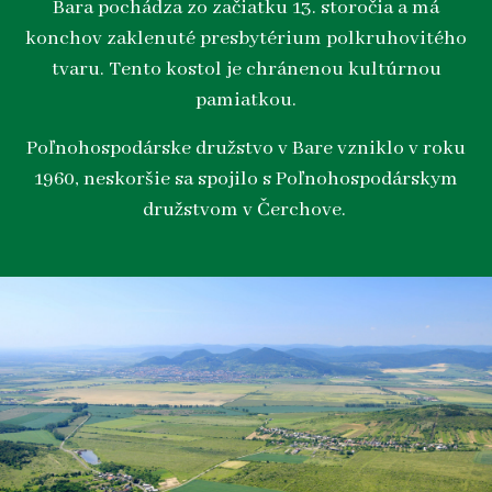
Bara pochádza zo začiatku 13. storočia a má
konchov zaklenuté presbytérium polkruhovitého
tvaru. Tento kostol je chránenou kultúrnou
pamiatkou.
Poľnohospodárske družstvo v Bare vzniklo v roku
1960, neskoršie sa spojilo s Poľnohospodárskym
družstvom v Čerchove.