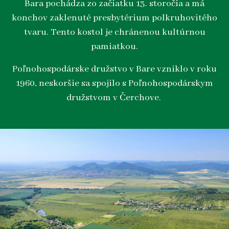
Bara pochádza zo začiatku 13. storočia a má
konchov zaklenuté presbytérium polkruhovitého
tvaru. Tento kostol je chránenou kultúrnou
pamiatkou.
Poľnohospodárske družstvo v Bare vzniklo v roku
1960, neskoršie sa spojilo s Poľnohospodárskym
družstvom v Čerchove.