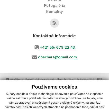
Fotogaléria
Kontakty
Kontaktné informácie
+421 56/ 679 22 43
obecbara@gmail.com
využite možnosť získavania aktuálnych informácií s využitím RSS
,
CMS systém (redakčný) systém ECHELON 2,
Mapa stránok
,
web portál
,
Používame cookies
webhosting
,
webex.digital, s.r.o.
,
domény
,
registrácia domény
,
spoločnosť webex.digital, s.r.o.
,
technický prevádzkovateľ
Súbory cookie a ďalšie technológie sledovania používame na zlepšenie
vášho zážitku z prehliadania našich webových stránok, na to, aby sme
vám zobrazovali prispôsobený obsah a cielené reklamy, na analýzu
Posledná aktualizácia:
23.07.2026
návštevnosti našich webových stránok a na pochopenie toho, odkiaľ naši