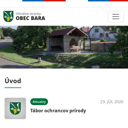
Oficiálne stránky
OBEC BARA
Úvod
026
23. JÚL 2026
Aktuality
Tábor ochrancov prírody