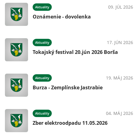
025
09. JÚL 2026
Aktuality
Oznámenie - dovolenka
025
17. JÚN 2026
Aktuality
Tokajský festival 20.jún 2026 Borša
025
19. MÁJ 2026
Aktuality
Burza - Zemplínske Jastrabie
025
04. MÁJ 2026
Aktuality
Zber elektroodpadu 11.05.2026