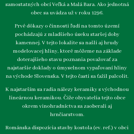
samostatných obcí Veľká a Malá Bara. Ako jednotná
obec sa uvádza už v roku 1296.
Prvé dôkazy o činnosti ľudí na tomto území
pochádzajú z mladšieho úseku staršej doby
kamennej. V tejto lokalite sa našli aj hrudy
modelovacej hliny, ktoré môžeme na základe
doterajšieho stavu poznania považovať za
najstaršie doklady o úmyselnom vypaľovaní hliny
na východe Slovenska. V tejto časti sa ťažil palcolit.
K najstarším sa radia nálezy keramiky s východnou
lineárnou keramikou. Čiže obyvatelia tejto obce
okrem vinohradníctva sa zaoberali aj
hrnčiarstvom.
Románska dispozícia stavby kostola (ev. ref.) v obci