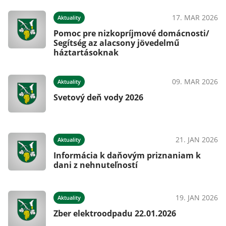
025
17. MAR 2026
Aktuality
Pomoc pre nizkopríjmové domácnosti/
Segítség az alacsony jövedelmű
háztartásoknak
025
09. MAR 2026
Aktuality
Svetový deň vody 2026
025
21. JAN 2026
Aktuality
Informácia k daňovým priznaniam k
dani z nehnuteľností
025
19. JAN 2026
Aktuality
Zber elektroodpadu 22.01.2026