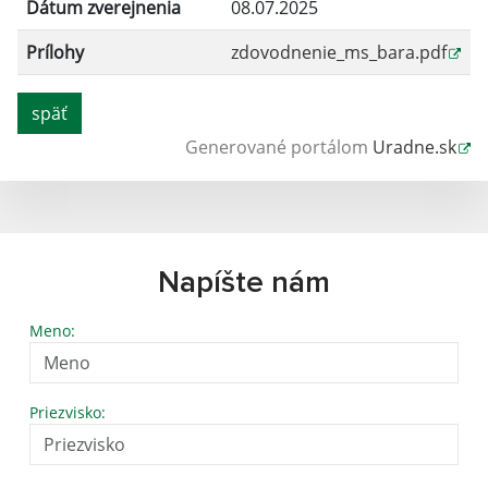
Dátum zverejnenia
08.07.2025
Prílohy
zdovodnenie_ms_bara.pdf
späť
Generované portálom
Uradne.sk
Napíšte nám
Meno:
Priezvisko: