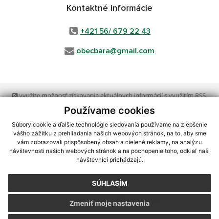
Kontaktné informácie
+421 56/ 679 22 43
obecbara@gmail.com
využite možnosť získavania aktuálnych informácií s využitím RSS
,
CMS systém (redakčný) systém ECHELON 2,
Mapa stránok
,
web portál
,
Používame cookies
webhosting
,
webex.digital, s.r.o.
,
domény
,
registrácia domény
,
spoločnosť webex.digital, s.r.o.
,
technický prevádzkovateľ
Súbory cookie a ďalšie technológie sledovania používame na zlepšenie
vášho zážitku z prehliadania našich webových stránok, na to, aby sme
vám zobrazovali prispôsobený obsah a cielené reklamy, na analýzu
Posledná aktualizácia:
23.07.2026
návštevnosti našich webových stránok a na pochopenie toho, odkiaľ naši
návštevníci prichádzajú.
Vytlačiť stránku
|
Vyhlásenie o prístupnosti
Autorské práva
|
Cookies
SÚHLASÍM
webdesign
|
Zmeniť moje nastavenia