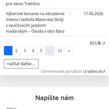
pre okres Trebišov
Výberové konanie na obsadenie
-
17.06.2026
miesta riaditeľa Materskej školy
s vyučovacím jazykom
maďarským – Óvoda v obci Bara
RSS
1
2
3
4
5
...
12
»
načítať ďalšie ...
Generované portálom
Uradne.sk
Napíšte nám
Meno: