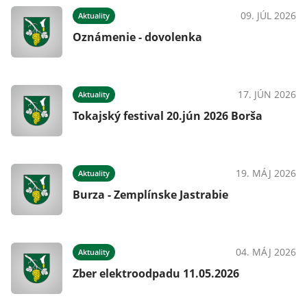
025
09. JÚL 2026
Aktuality
Oznámenie - dovolenka
025
17. JÚN 2026
Aktuality
Tokajský festival 20.jún 2026 Borša
025
19. MÁJ 2026
Aktuality
Burza - Zemplínske Jastrabie
025
04. MÁJ 2026
Aktuality
Zber elektroodpadu 11.05.2026