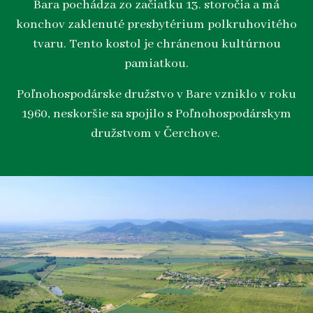
Bara pochádza zo začiatku 13. storočia a má
konchov zaklenuté presbytérium polkruhovitého
tvaru. Tento kostol je chránenou kultúrnou
pamiatkou.
Poľnohospodárske družstvo v Bare vzniklo v roku
1960, neskoršie sa spojilo s Poľnohospodárskym
družstvom v Čerchove.