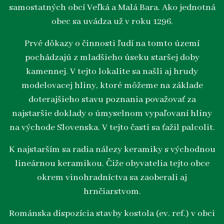
samostatných obcí Veľká a Malá Bara. Ako jednotná
obec sa uvádza už v roku 1296.
Prvé dôkazy o činnosti ľudí na tomto území
pochádzajú z mladšieho úseku staršej doby
kamennej. V tejto lokalite sa našli aj hrudy
modelovacej hliny, ktoré môžeme na základe
doterajšieho stavu poznania považovať za
najstaršie doklady o úmyselnom vypaľovaní hliny
na východe Slovenska. V tejto časti sa ťažil palcolit.
K najstarším sa radia nálezy keramiky s východnou
lineárnou keramikou. Čiže obyvatelia tejto obce
okrem vinohradníctva sa zaoberali aj
hrnčiarstvom.
Románska dispozícia stavby kostola (ev. ref.) v obci