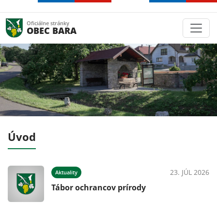
Oficiálne stránky
OBEC BARA
Úvod
026
23. JÚL 2026
Aktuality
Tábor ochrancov prírody