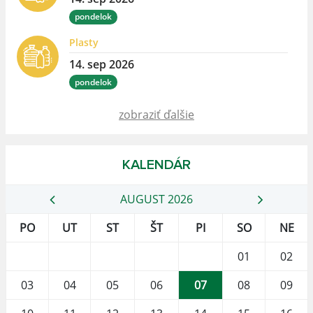
pondelok
Plasty
14. sep 2026
pondelok
zobraziť ďalšie
KALENDÁR
AUGUST 2026
PO
UT
ST
ŠT
PI
SO
NE
01
02
03
04
05
06
07
08
09