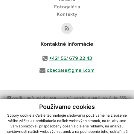
Fotogaléria
Kontakty
Kontaktné informácie
+421 56/ 679 22 43
obecbara@gmail.com
využite možnosť získavania aktuálnych informácií s využitím RSS
,
CMS systém (redakčný) systém ECHELON 2,
Mapa stránok
,
web portál
,
Používame cookies
webhosting
,
webex.digital, s.r.o.
,
domény
,
registrácia domény
,
spoločnosť webex.digital, s.r.o.
,
technický prevádzkovateľ
Súbory cookie a ďalšie technológie sledovania používame na zlepšenie
vášho zážitku z prehliadania našich webových stránok, na to, aby sme
vám zobrazovali prispôsobený obsah a cielené reklamy, na analýzu
Posledná aktualizácia:
23.07.2026
návštevnosti našich webových stránok a na pochopenie toho, odkiaľ naši