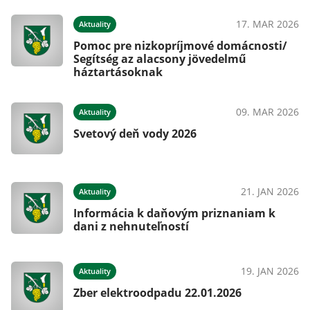
025
17. MAR 2026
Aktuality
Pomoc pre nizkopríjmové domácnosti/
Segítség az alacsony jövedelmű
háztartásoknak
025
09. MAR 2026
Aktuality
Svetový deň vody 2026
025
21. JAN 2026
Aktuality
Informácia k daňovým priznaniam k
dani z nehnuteľností
025
19. JAN 2026
Aktuality
Zber elektroodpadu 22.01.2026