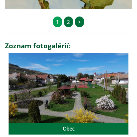
1
2
>
Zoznam fotogalérií:
Obec