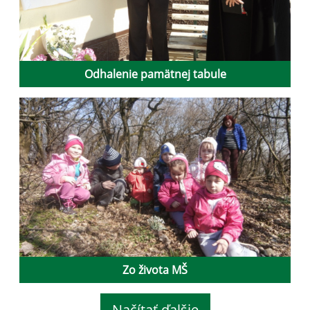
Odhalenie pamätnej tabule
Zo života MŠ
Načítať ďalšie