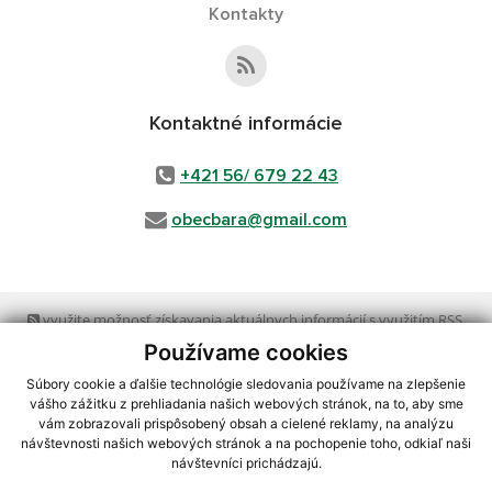
Kontakty
Kontaktné informácie
+421 56/ 679 22 43
obecbara@gmail.com
využite možnosť získavania aktuálnych informácií s využitím RSS
,
CMS systém (redakčný) systém ECHELON 2,
Mapa stránok
,
web portál
,
Používame cookies
webhosting
,
webex.digital, s.r.o.
,
domény
,
registrácia domény
,
spoločnosť webex.digital, s.r.o.
,
technický prevádzkovateľ
Súbory cookie a ďalšie technológie sledovania používame na zlepšenie
vášho zážitku z prehliadania našich webových stránok, na to, aby sme
vám zobrazovali prispôsobený obsah a cielené reklamy, na analýzu
Posledná aktualizácia:
23.07.2026
návštevnosti našich webových stránok a na pochopenie toho, odkiaľ naši
návštevníci prichádzajú.
Vytlačiť stránku
|
Vyhlásenie o prístupnosti
Autorské práva
|
Cookies