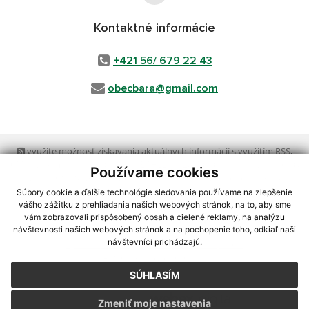
Kontaktné informácie
+421 56/ 679 22 43
obecbara@gmail.com
využite možnosť získavania aktuálnych informácií s využitím RSS
,
CMS systém (redakčný) systém ECHELON 2,
Mapa stránok
,
web portál
,
Používame cookies
webhosting
,
webex.digital, s.r.o.
,
domény
,
registrácia domény
,
spoločnosť webex.digital, s.r.o.
,
technický prevádzkovateľ
Súbory cookie a ďalšie technológie sledovania používame na zlepšenie
vášho zážitku z prehliadania našich webových stránok, na to, aby sme
vám zobrazovali prispôsobený obsah a cielené reklamy, na analýzu
Posledná aktualizácia:
23.07.2026
návštevnosti našich webových stránok a na pochopenie toho, odkiaľ naši
návštevníci prichádzajú.
Vytlačiť stránku
|
Vyhlásenie o prístupnosti
Autorské práva
|
Cookies
SÚHLASÍM
webdesign
|
Zmeniť moje nastavenia