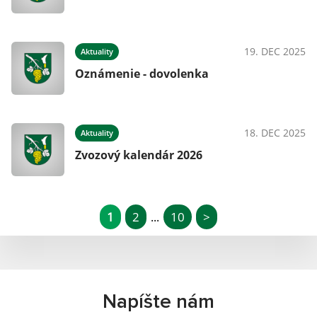
19. DEC 2025
Aktuality
Oznámenie - dovolenka
18. DEC 2025
Aktuality
Zvozový kalendár 2026
1
2
10
>
...
Napíšte nám