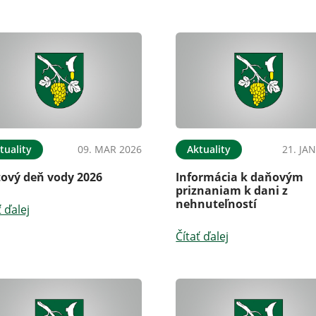
tuality
09. MAR 2026
Aktuality
21. JA
tový deň vody 2026
Informácia k daňovým
priznaniam k dani z
nehnuteľností
ť ďalej
Čítať ďalej