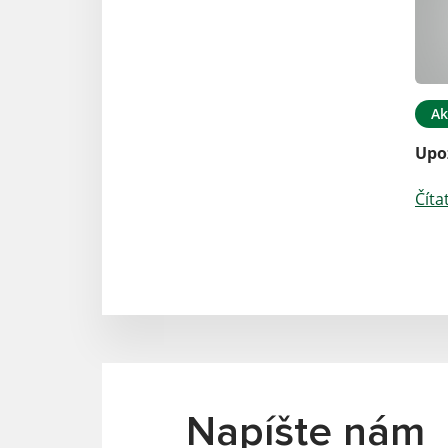
Ak
Upo
Číta
Napíšte nám