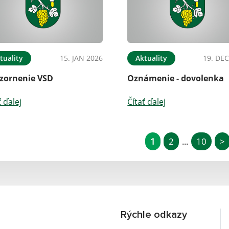
tuality
15. JAN 2026
Aktuality
19. DEC
zornenie VSD
Oznámenie - dovolenka
ť ďalej
Čítať ďalej
1
2
10
>
...
Rýchle odkazy