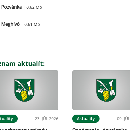
Pozvánka
| 0.62 Mb
Meghívó
| 0.61 Mb
znam aktualít:
tuality
23. JÚL 2026
Aktuality
09. JÚ
or ochrancov prírody
Oznámenie - dovolenka