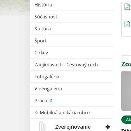
História
Súčasnosť
Kultúra
Šport
Cirkev
Zo
Zaujímavosti - Cestovný ruch
Fotogaléria
Videogaléria
Práca
☆ Mobilná aplikácia obce
Ak
Zverejňovanie
Táb