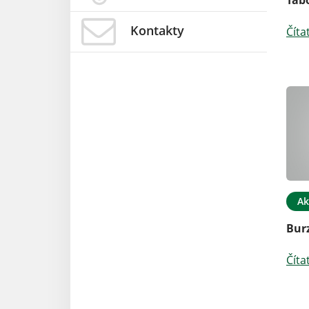
Kontakty
Číta
Ak
Burz
Číta