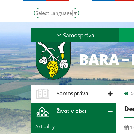
Select Language
▼
Samospráva
Samospráva
De
Život v obci
Aktuality
15