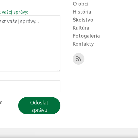
O obci
t vašej správy:
História
Školstvo
Kultúra
Fotogaléria
Kontakty
Odoslať
ím
správu