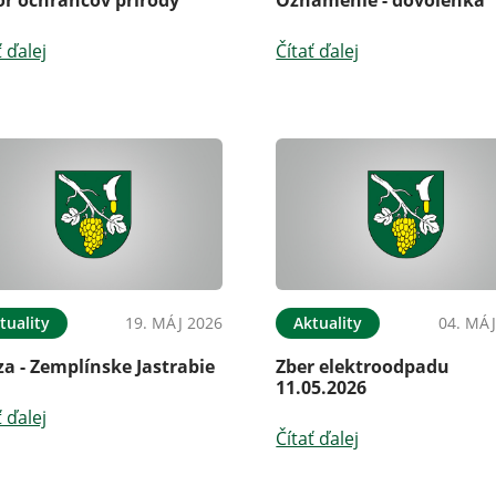
ť ďalej
Čítať ďalej
tuality
19. MÁJ 2026
Aktuality
04. MÁJ
a - Zemplínske Jastrabie
Zber elektroodpadu
11.05.2026
ť ďalej
Čítať ďalej