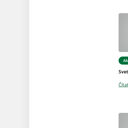
Ak
Sve
Číta