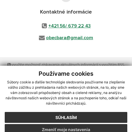
Kontaktné informácie
+421 56/ 679 22 43
obecbara@gmail.com
využite možnosť získavania aktuálnych informácií s využitím RSS
,
CMS systém (redakčný) systém ECHELON 2,
Mapa stránok
,
web portál
,
Používame cookies
webhosting
,
webex.digital, s.r.o.
,
domény
,
registrácia domény
,
spoločnosť webex.digital, s.r.o.
,
technický prevádzkovateľ
Súbory cookie a ďalšie technológie sledovania používame na zlepšenie
vášho zážitku z prehliadania našich webových stránok, na to, aby sme
vám zobrazovali prispôsobený obsah a cielené reklamy, na analýzu
Posledná aktualizácia:
23.07.2026
návštevnosti našich webových stránok a na pochopenie toho, odkiaľ naši
návštevníci prichádzajú.
Vytlačiť stránku
|
Vyhlásenie o prístupnosti
Autorské práva
|
Cookies
SÚHLASÍM
webdesign
|
Zmeniť moje nastavenia