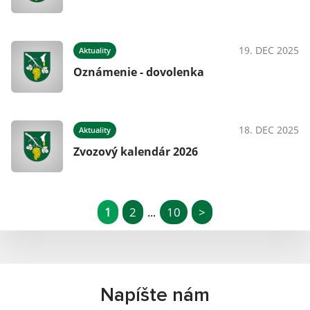
19. DEC 2025
Aktuality
Oznámenie - dovolenka
18. DEC 2025
Aktuality
Zvozový kalendár 2026
1
2
10
>
...
Napíšte nám