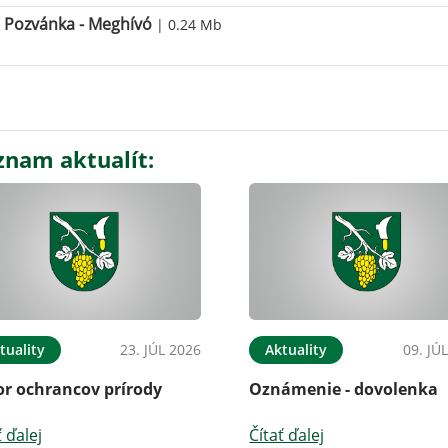
Pozvánka - Meghívó
| 0.24 Mb
znam aktualít:
tuality
23. JÚL 2026
Aktuality
09. JÚ
or ochrancov prírody
Oznámenie - dovolenka
ť ďalej
Čítať ďalej