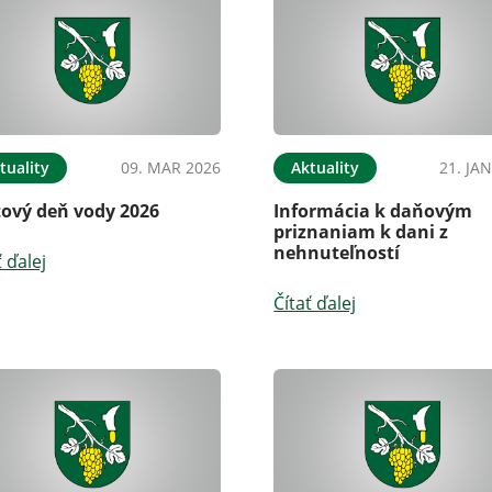
tuality
09. MAR 2026
Aktuality
21. JA
tový deň vody 2026
Informácia k daňovým
priznaniam k dani z
nehnuteľností
ť ďalej
Čítať ďalej