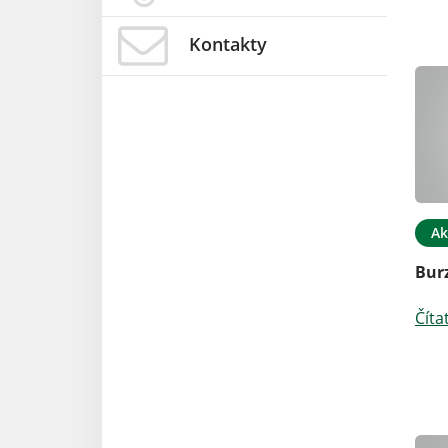
Kontakty
Ak
Burz
Číta