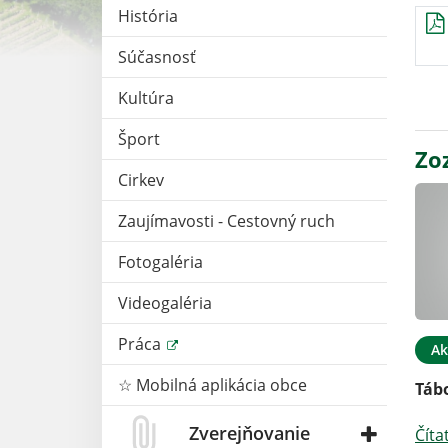
História
Súčasnosť
Kultúra
Šport
Zo
Cirkev
Zaujímavosti - Cestovný ruch
Fotogaléria
Videogaléria
Práca
Ak
☆ Mobilná aplikácia obce
Táb
Zverejňovanie
Číta