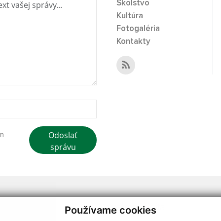
Školstvo
Kultúra
Fotogaléria
Kontakty
Odoslať
ím
správu
webdesign
|
Používame cookies
.
,
o.
,