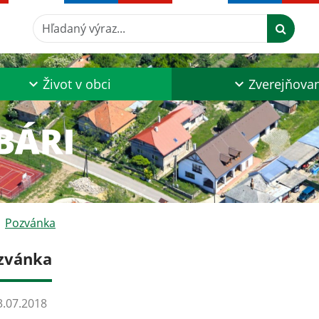
Hľadaný výraz...
Život v obci
Zverejňova
Pozvánka
zvánka
.07.2018