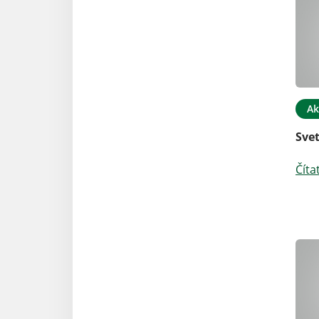
Ak
Sve
Číta