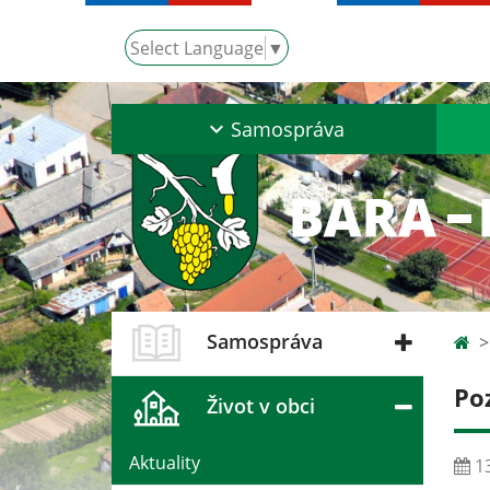
Select Language
▼
Samospráva
Samospráva
Po
Život v obci
Aktuality
13