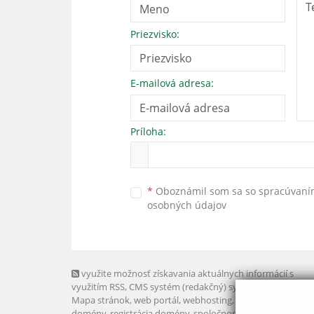
Priezvisko:
E-mailová adresa:
Príloha:
*
Oboznámil som sa so
spracúvan
osobných údajov
využite možnosť získavania aktuálnych informácií s
využitím RSS
, CMS systém (redakčný) systém ECHELON 2,
Mapa stránok
,
web portál
,
webhosting
,
webex.digital, s.r.o
domény
,
registrácia domény
,
spoločnosť webex.digital, s.r.