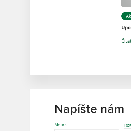
Ak
Upo
Číta
Napíšte nám
Meno:
Tex