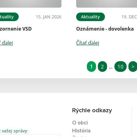
tuality
15. JAN 2026
Aktuality
19. DEC
zornenie VSD
Oznámenie - dovolenka
ť ďalej
Čítať ďalej
1
2
10
>
...
Rýchle odkazy
O obci
t vašej správy:
História