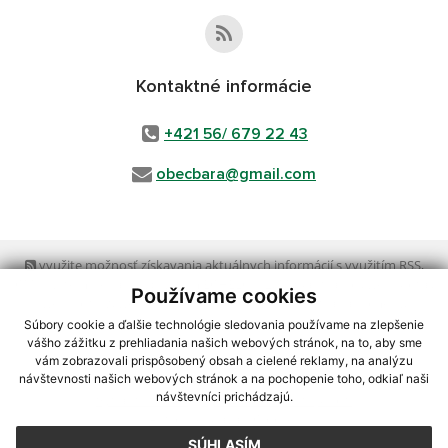
Kontaktné informácie
+421 56/ 679 22 43
obecbara@gmail.com
využite možnosť získavania aktuálnych informácií s využitím RSS
,
CMS systém (redakčný) systém ECHELON 2,
Mapa stránok
,
web portál
,
Používame cookies
webhosting
,
webex.digital, s.r.o.
,
domény
,
registrácia domény
,
spoločnosť webex.digital, s.r.o.
,
technický prevádzkovateľ
Súbory cookie a ďalšie technológie sledovania používame na zlepšenie
vášho zážitku z prehliadania našich webových stránok, na to, aby sme
vám zobrazovali prispôsobený obsah a cielené reklamy, na analýzu
Posledná aktualizácia:
23.07.2026
návštevnosti našich webových stránok a na pochopenie toho, odkiaľ naši
návštevníci prichádzajú.
Vytlačiť stránku
|
Vyhlásenie o prístupnosti
Autorské práva
|
Cookies
SÚHLASÍM