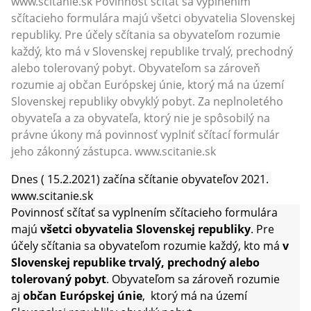
www.scitanie.sk Povinnosť sčítať sa vyplnením
sčítacieho formulára majú všetci obyvatelia Slovenskej
republiky. Pre účely sčítania sa obyvateľom rozumie
každý, kto má v Slovenskej republike trvalý, prechodný
alebo tolerovaný pobyt. Obyvateľom sa zároveň
rozumie aj občan Európskej únie, ktorý má na území
Slovenskej republiky obvyklý pobyt. Za neplnoletého
obyvateľa a za obyvateľa, ktorý nie je spôsobilý na
právne úkony má povinnosť vyplniť sčítací formulár
jeho zákonný zástupca. www.scitanie.sk
Dnes ( 15.2.2021) začína sčítanie obyvateľov 2021.
www.scitanie.sk
Povinnosť sčítať sa vyplnením sčítacieho formulára
majú
všetci obyvatelia Slovenskej republiky
. Pre
účely sčítania sa obyvateľom rozumie každý, kto má
v
Slovenskej republike trvalý, prechodný alebo
tolerovaný pobyt
. Obyvateľom sa zároveň rozumie
aj
občan Európskej únie
, ktorý má na území