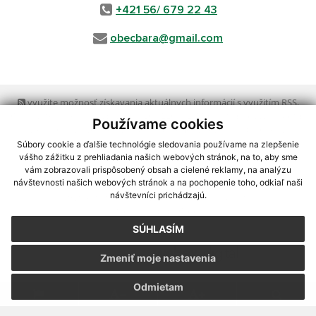
+421 56/ 679 22 43
obecbara@gmail.com
využite možnosť získavania aktuálnych informácií s využitím RSS
,
CMS systém (redakčný) systém ECHELON 2,
Mapa stránok
,
web portál
,
Používame cookies
webhosting
,
webex.digital, s.r.o.
,
domény
,
registrácia domény
,
spoločnosť webex.digital, s.r.o.
,
technický prevádzkovateľ
Súbory cookie a ďalšie technológie sledovania používame na zlepšenie
vášho zážitku z prehliadania našich webových stránok, na to, aby sme
vám zobrazovali prispôsobený obsah a cielené reklamy, na analýzu
Posledná aktualizácia:
23.07.2026
návštevnosti našich webových stránok a na pochopenie toho, odkiaľ naši
návštevníci prichádzajú.
Vytlačiť stránku
|
Vyhlásenie o prístupnosti
Autorské práva
|
Cookies
SÚHLASÍM
webdesign
|
Zmeniť moje nastavenia
Odmietam