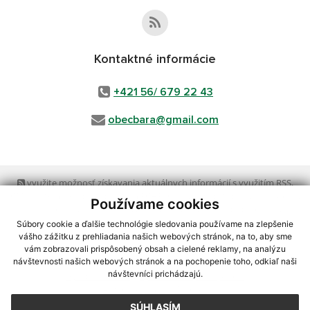
Kontaktné informácie
+421 56/ 679 22 43
obecbara@gmail.com
využite možnosť získavania aktuálnych informácií s využitím RSS
,
CMS systém (redakčný) systém ECHELON 2,
Mapa stránok
,
web portál
,
Používame cookies
webhosting
,
webex.digital, s.r.o.
,
domény
,
registrácia domény
,
spoločnosť webex.digital, s.r.o.
,
technický prevádzkovateľ
Súbory cookie a ďalšie technológie sledovania používame na zlepšenie
vášho zážitku z prehliadania našich webových stránok, na to, aby sme
vám zobrazovali prispôsobený obsah a cielené reklamy, na analýzu
Posledná aktualizácia:
23.07.2026
návštevnosti našich webových stránok a na pochopenie toho, odkiaľ naši
návštevníci prichádzajú.
Vytlačiť stránku
|
Vyhlásenie o prístupnosti
Autorské práva
|
Cookies
SÚHLASÍM