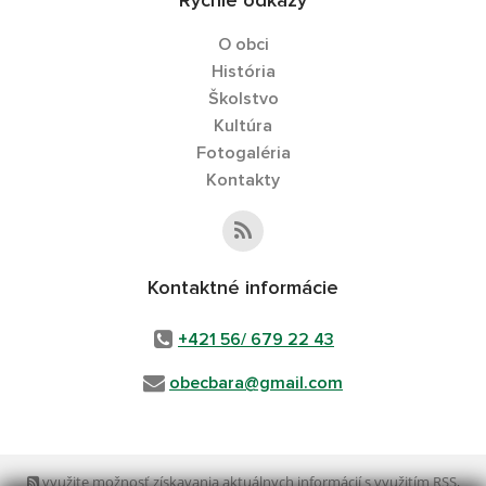
Rýchle odkazy
O obci
História
Školstvo
Kultúra
Fotogaléria
Kontakty
Kontaktné informácie
+421 56/ 679 22 43
obecbara@gmail.com
využite možnosť získavania aktuálnych informácií s využitím RSS
,