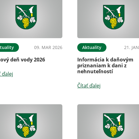
tuality
09. MAR 2026
Aktuality
21. JA
tový deň vody 2026
Informácia k daňovým
priznaniam k dani z
nehnuteľností
ť ďalej
Čítať ďalej