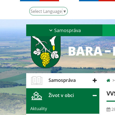
Select Language
▼
Samospráva
Samospráva
VV
Život v obci
Aktuality
28