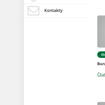
Kontakty
Ak
Burz
Číta