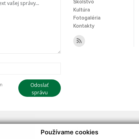
Školstvo
Kultúra
Fotogaléria
Kontakty
Odoslať
ím
správu
webdesign
|
Používame cookies
.
,
o.
,