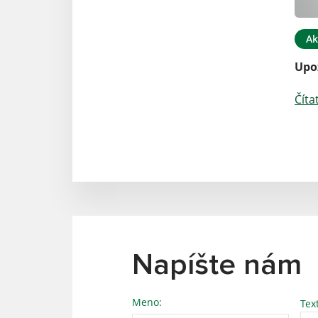
Ak
Upo
Číta
Napíšte nám
Meno:
Tex