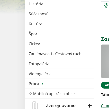
História
Súčasnosť
Kultúra
Šport
Zo
Cirkev
Zaujímavosti - Cestovný ruch
Fotogaléria
Videogaléria
Práca
Ak
☆ Mobilná aplikácia obce
Táb
Zverejňovanie
Číta