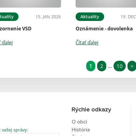
tuality
15. JAN 2026
Aktuality
19. DEC
zornenie VSD
Oznámenie - dovolenka
ť ďalej
Čítať ďalej
1
2
10
>
...
Rýchle odkazy
O obci
t vašej správy:
História