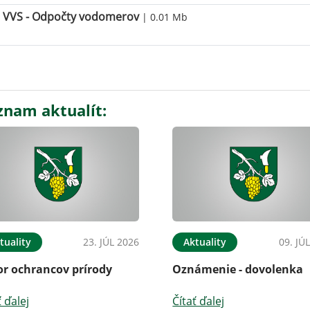
VVS - Odpočty vodomerov
| 0.01 Mb
znam aktualít:
tuality
23. JÚL 2026
Aktuality
09. JÚ
or ochrancov prírody
Oznámenie - dovolenka
ť ďalej
Čítať ďalej