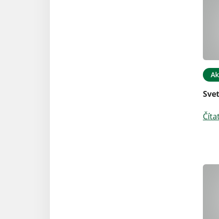
Ak
Sve
Číta