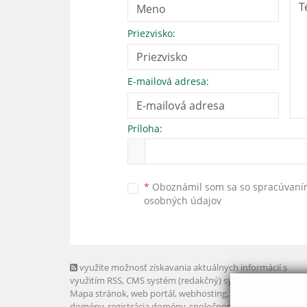
Priezvisko:
E-mailová adresa:
Príloha:
*
Oboznámil som sa so
spracúvan
osobných údajov
využite možnosť získavania aktuálnych informácií s
využitím RSS
, CMS systém (redakčný) systém ECHELON 2,
Mapa stránok
,
web portál
,
webhosting
,
webex.digital, s.r.o
domény
,
registrácia domény
,
spoločnosť webex.digital, s.r.