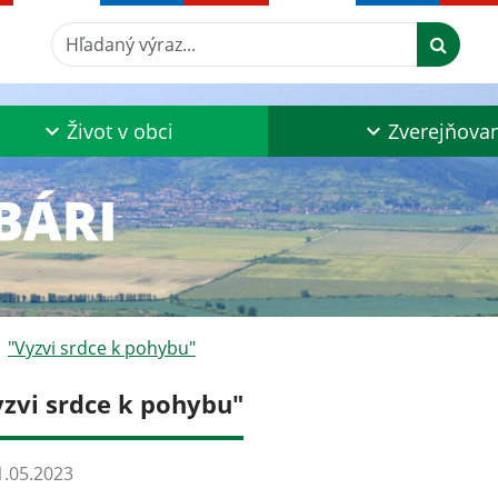
Hľadaný výraz...
Život v obci
Zverejňova
"Vyzvi srdce k pohybu"
yzvi srdce k pohybu"
.05.2023