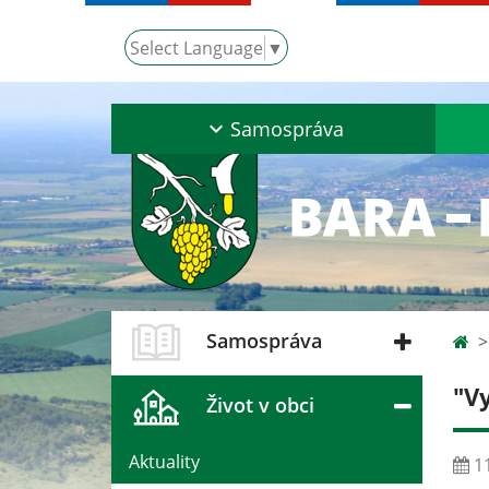
Select Language
▼
Samospráva
Samospráva
"V
Život v obci
Aktuality
11