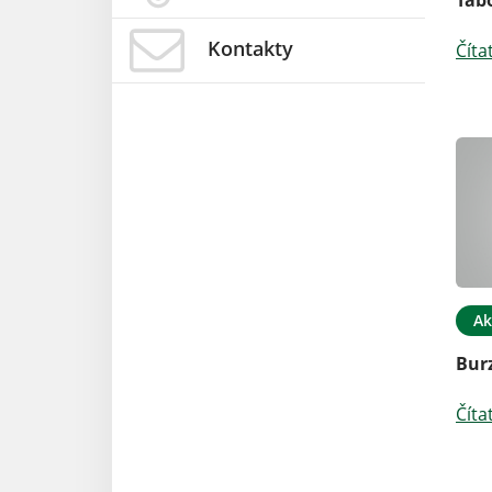
Kontakty
Číta
Ak
Burz
Číta