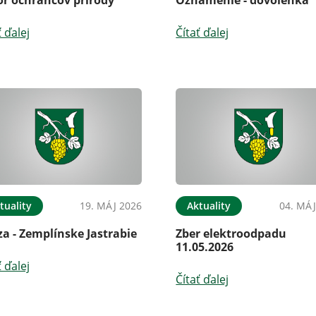
ť ďalej
Čítať ďalej
tuality
19. MÁJ 2026
Aktuality
04. MÁJ
a - Zemplínske Jastrabie
Zber elektroodpadu
11.05.2026
ť ďalej
Čítať ďalej