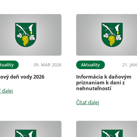
tuality
09. MAR 2026
Aktuality
21. JA
tový deň vody 2026
Informácia k daňovým
priznaniam k dani z
nehnuteľností
ť ďalej
Čítať ďalej