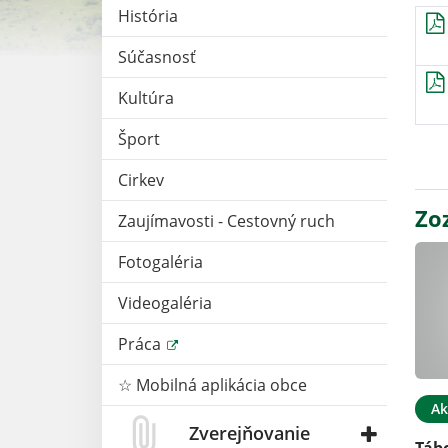
História
Súčasnosť
Kultúra
Šport
Cirkev
Zo
Zaujímavosti - Cestovný ruch
Fotogaléria
Videogaléria
Práca
☆ Mobilná aplikácia obce
Ak
Zverejňovanie
Táb