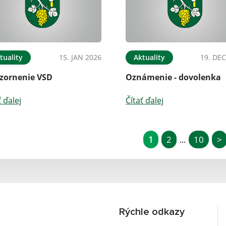
tuality
15. JAN 2026
Aktuality
19. DEC
zornenie VSD
Oznámenie - dovolenka
ť ďalej
Čítať ďalej
1
2
10
>
...
Rýchle odkazy