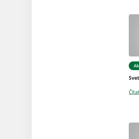
Ak
Sve
Číta