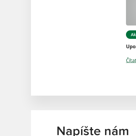
Ak
Upo
Číta
Napíšte nám