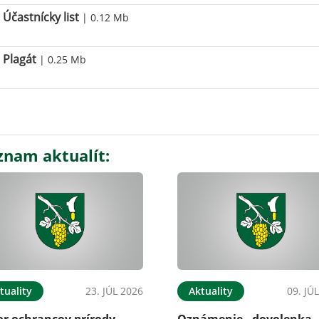
Účastnícky list
| 0.12 Mb
Plagát
| 0.25 Mb
znam aktualít:
tuality
23. JÚL 2026
Aktuality
09. JÚ
or ochrancov prírody
Oznámenie - dovolenka