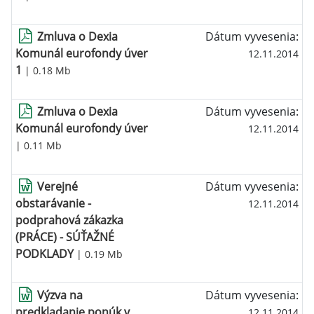
Zmluva o Dexia
Dátum vyvesenia:
Komunál eurofondy úver
12.11.2014
1
| 0.18 Mb
Zmluva o Dexia
Dátum vyvesenia:
Komunál eurofondy úver
12.11.2014
| 0.11 Mb
Verejné
Dátum vyvesenia:
obstarávanie -
12.11.2014
podprahová zákazka
(PRÁCE) - SÚŤAŽNÉ
PODKLADY
| 0.19 Mb
Výzva na
Dátum vyvesenia:
predkladanie ponúk v
12.11.2014