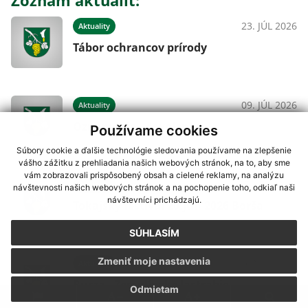
Zoznam aktualít:
23. JÚL 2026
Aktuality
Tábor ochrancov prírody
09. JÚL 2026
Aktuality
Oznámenie - dovolenka
Používame cookies
Súbory cookie a ďalšie technológie sledovania používame na zlepšenie
vášho zážitku z prehliadania našich webových stránok, na to, aby sme
vám zobrazovali prispôsobený obsah a cielené reklamy, na analýzu
17. JÚN 2026
Aktuality
návštevnosti našich webových stránok a na pochopenie toho, odkiaľ naši
návštevníci prichádzajú.
Tokajský festival 20.jún 2026 Borša
SÚHLASÍM
Zmeniť moje nastavenia
19. MÁJ 2026
Aktuality
Burza - Zemplínske Jastrabie
Odmietam