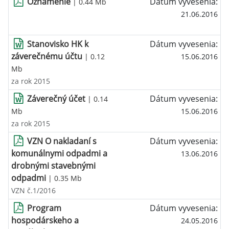
Oznámenie
Dátum vyvesenia:
| 0.44 Mb
21.06.2016
Stanovisko HK k
Dátum vyvesenia:
záverečnému účtu
| 0.12
15.06.2016
Mb
za rok 2015
Záverečný účet
Dátum vyvesenia:
| 0.14
Mb
15.06.2016
za rok 2015
VZN O nakladaní s
Dátum vyvesenia:
komunálnymi odpadmi a
13.06.2016
drobnými stavebnými
odpadmi
| 0.35 Mb
VZN č.1/2016
Program
Dátum vyvesenia:
hospodárskeho a
24.05.2016