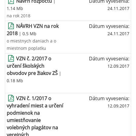
Návrh rozpočtu
Dátum vyvesenia:
|
1.14 Mb
24.11.2017
na rok 2018
NÁVRH VZN na rok
Dátum vyvesenia:
2018
| 0.5 Mb
24.11.2017
o miestnych daniach a o
miestnom poplatku
VZN č. 2/2017 o
Dátum vyvesenia:
určení školských
12.09.2017
obvodov pre žiakov ZŠ
|
0.18 Mb
VZN č. 1/2017 o
Dátum vyvesenia:
vyhradení miest a určení
12.09.2017
podmienok na
umiestňovanie
volebných plagátov na
verejných