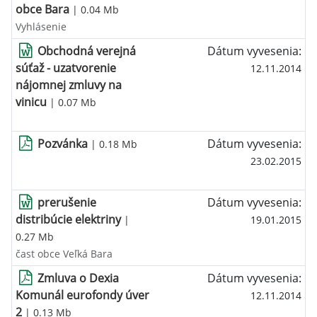
obce Bara
| 0.04 Mb
Vyhlásenie
Obchodná verejná
Dátum vyvesenia:
súťaž - uzatvorenie
12.11.2014
nájomnej zmluvy na
vinicu
| 0.07 Mb
Pozvánka
Dátum vyvesenia:
| 0.18 Mb
23.02.2015
prerušenie
Dátum vyvesenia:
distribúcie elektriny
|
19.01.2015
0.27 Mb
čast obce Veľká Bara
Zmluva o Dexia
Dátum vyvesenia:
Komunál eurofondy úver
12.11.2014
2
| 0.13 Mb