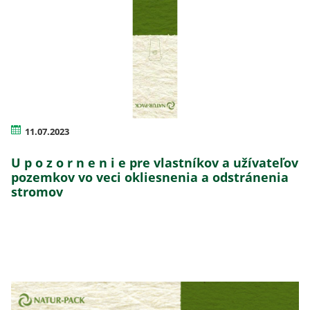
11.07.2023
U p o z o r n e n i e pre vlastníkov a užívateľov
pozemkov vo veci okliesnenia a odstránenia
stromov