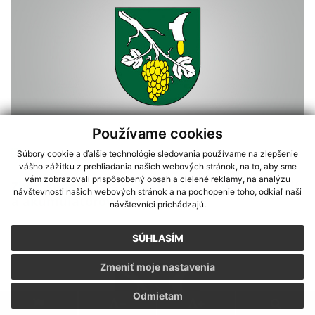
Používame cookies
Súbory cookie a ďalšie technológie sledovania používame na zlepšenie
20.09.2021
vášho zážitku z prehliadania našich webových stránok, na to, aby sme
vám zobrazovali prispôsobený obsah a cielené reklamy, na analýzu
Zber, separácia a recyklácia použitých batérií
návštevnosti našich webových stránok a na pochopenie toho, odkiaľ naši
a akumulátorov
návštevníci prichádzajú.
SÚHLASÍM
Zmeniť moje nastavenia
Odmietam