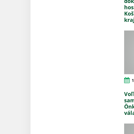
dok
hos
Koš
kra
1
Voľ
sam
Önk
vál