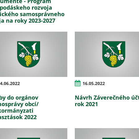
umente - Program
podáskeho rozvoja
ického samosprávneho
ja na roky 2023-2027
4.06.2022
16.05.2022
by do orgánov
Návrh Záverečného úč
osprávy obcí/
rok 2021
ormányzati
asztások 2022