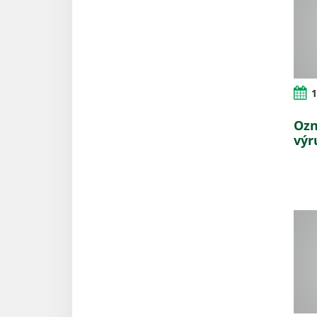
1
Ozn
výr