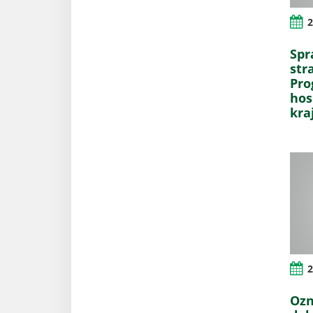
2
Spr
str
Pro
hos
kra
2
Ozn