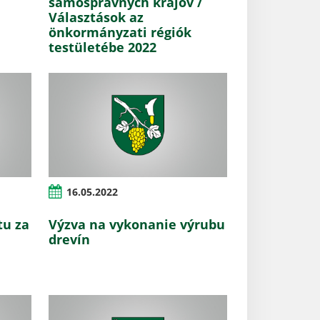
samosprávnych krajov /
Választások az
önkormányzati régiók
testületébe 2022
16.05.2022
tu za
Výzva na vykonanie výrubu
drevín