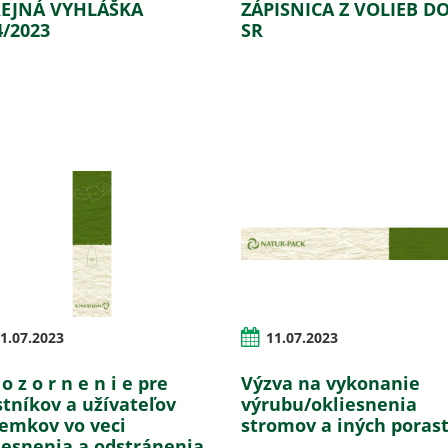
EJNÁ VYHLÁŠKA
ZÁPISNICA Z VOLIEB D
4/2023
SR
1.07.2023
11.07.2023
o z o r n e n i e pre
Výzva na vykonanie
stníkov a užívateľov
výrubu/okliesnenia
emkov vo veci
stromov a iných poras
iesnenia a odstránenia