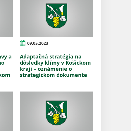
09.05.2023
avy a
Adaptačná stratégia na
ho
dôsledky klímy v Košickom
–
kraji – oznámenie o
ckom
strategickom dokumente