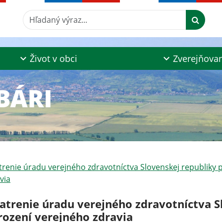
Hľadaný výraz...
Život v obci
Zverejňova
renie úradu verejného zdravotníctva Slovenskej republiky 
via
atrenie úradu verejného zdravotníctva Sl
rození verejného zdravia