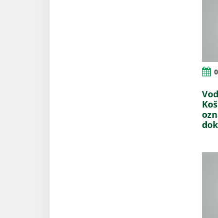
0
Vod
Koš
ozn
do