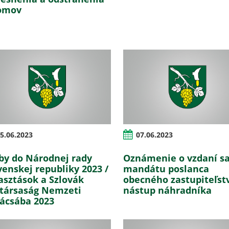
omov
5.06.2023
07.06.2023
by do Národnej rady
Oznámenie o vzdaní s
venskej republiky 2023 /
mandátu poslanca
asztások a Szlovák
obecného zastupiteľst
társaság Nemzeti
nástup náhradníka
ácsába 2023