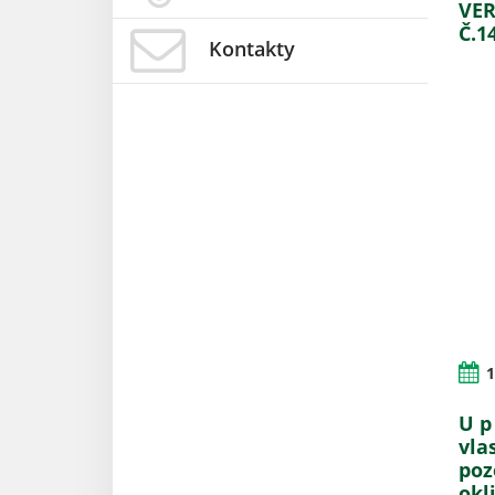
VER
Č.1
Kontakty
1
U p 
vla
poz
okl