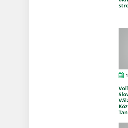
str
1
Voľ
Slo
Vál
Köz
Tan