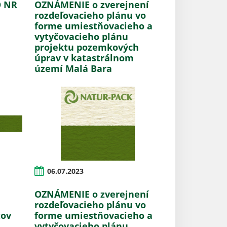
O NR
OZNÁMENIE o zverejnení
rozdeľovacieho plánu vo
forme umiestňovacieho a
vytyčovacieho plánu
projektu pozemkových
úprav v katastrálnom
území Malá Bara
06.07.2023
OZNÁMENIE o zverejnení
rozdeľovacieho plánu vo
tov
forme umiestňovacieho a
vytyčovacieho plánu