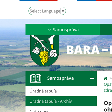
Select Language
▼
Samospráva
Samospráva
Opat
zdra
Úradná tabuľa
Úradná tabuľa - Archív
Op
oh
Naša obec