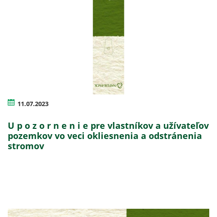
11.07.2023
U p o z o r n e n i e pre vlastníkov a užívateľov
pozemkov vo veci okliesnenia a odstránenia
stromov