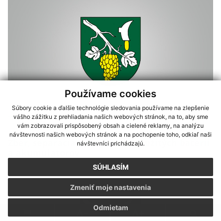
Používame cookies
Súbory cookie a ďalšie technológie sledovania používame na zlepšenie
vášho zážitku z prehliadania našich webových stránok, na to, aby sme
20.09.2021
vám zobrazovali prispôsobený obsah a cielené reklamy, na analýzu
návštevnosti našich webových stránok a na pochopenie toho, odkiaľ naši
Zber, separácia a recyklácia použitých batérií
návštevníci prichádzajú.
a akumulátorov
SÚHLASÍM
Zmeniť moje nastavenia
Odmietam