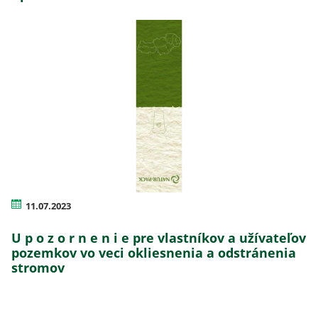
11.07.2023
U p o z o r n e n i e pre vlastníkov a užívateľov
pozemkov vo veci okliesnenia a odstránenia
stromov