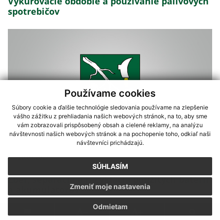
Vykurovacie obdobie a používanie palivových
spotrebičov
Používame cookies
Súbory cookie a ďalšie technológie sledovania používame na zlepšenie
vášho zážitku z prehliadania našich webových stránok, na to, aby sme
vám zobrazovali prispôsobený obsah a cielené reklamy, na analýzu
návštevnosti našich webových stránok a na pochopenie toho, odkiaľ naši
návštevníci prichádzajú.
20.09.2021
SÚHLASÍM
Zber, separácia a recyklácia použitých batérií
Zmeniť moje nastavenia
a akumulátorov
Odmietam