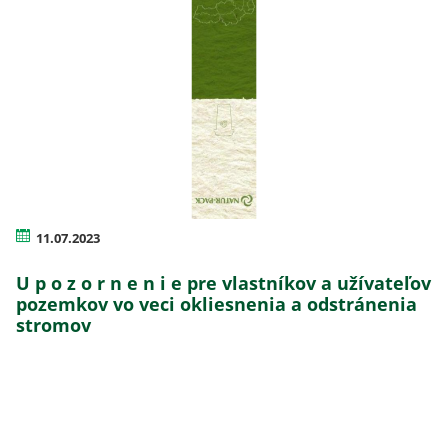
11.07.2023
U p o z o r n e n i e pre vlastníkov a užívateľov
pozemkov vo veci okliesnenia a odstránenia
stromov