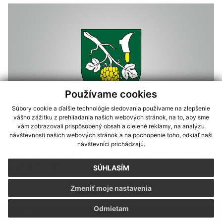
Používame cookies
Súbory cookie a ďalšie technológie sledovania používame na zlepšenie
vášho zážitku z prehliadania našich webových stránok, na to, aby sme
vám zobrazovali prispôsobený obsah a cielené reklamy, na analýzu
20.09.2021
návštevnosti našich webových stránok a na pochopenie toho, odkiaľ naši
návštevníci prichádzajú.
Zber, separácia a recyklácia použitých batérií
a akumulátorov
SÚHLASÍM
Zmeniť moje nastavenia
Odmietam