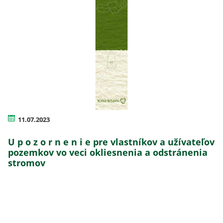
11.07.2023
U p o z o r n e n i e pre vlastníkov a užívateľov
pozemkov vo veci okliesnenia a odstránenia
stromov