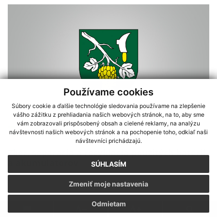
Používame cookies
Súbory cookie a ďalšie technológie sledovania používame na zlepšenie
vášho zážitku z prehliadania našich webových stránok, na to, aby sme
vám zobrazovali prispôsobený obsah a cielené reklamy, na analýzu
20.09.2021
návštevnosti našich webových stránok a na pochopenie toho, odkiaľ naši
návštevníci prichádzajú.
Zber, separácia a recyklácia použitých batérií
a akumulátorov
SÚHLASÍM
Zmeniť moje nastavenia
Odmietam