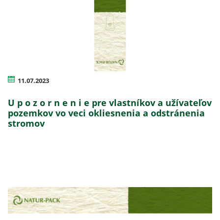
11.07.2023
U p o z o r n e n i e pre vlastníkov a užívateľov
pozemkov vo veci okliesnenia a odstránenia
stromov