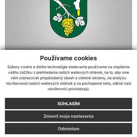
Používame cookies
20.09.2021
Súbory cookie a ďalšie technológie sledovania používame na zlepšenie
Zber, separácia a recyklácia použitých batérií
vášho zážitku z prehliadania našich webových stránok, na to, aby sme
vám zobrazovali prispôsobený obsah a cielené reklamy, na analýzu
a akumulátorov
návštevnosti našich webových stránok a na pochopenie toho, odkiaľ naši
návštevníci prichádzajú.
SÚHLASÍM
Zmeniť moje nastavenia
Odmietam