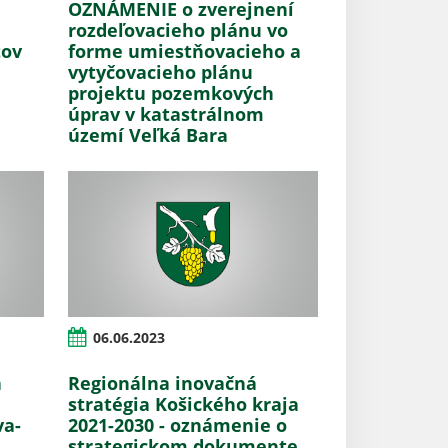
OZNÁMENIE o zverejnení
rozdeľovacieho plánu vo
tov
forme umiestňovacieho a
vytyčovacieho plánu
projektu pozemkových
úprav v katastrálnom
území Veľká Bara
06.06.2023
a
Regionálna inovačná
stratégia Košického kraja
va-
2021-2030 - oznámenie o
strategickom dokumente