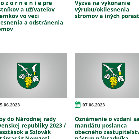
o z o r n e n i e pre
Výzva na vykonanie
stníkov a užívateľov
výrubu/okliesnenia
emkov vo veci
stromov a iných poras
iesnenia a odstránenia
omov
5.06.2023
07.06.2023
by do Národnej rady
Oznámenie o vzdaní s
venskej republiky 2023 /
mandátu poslanca
asztások a Szlovák
obecného zastupiteľst
társaság Nemzeti
nástup náhradníka