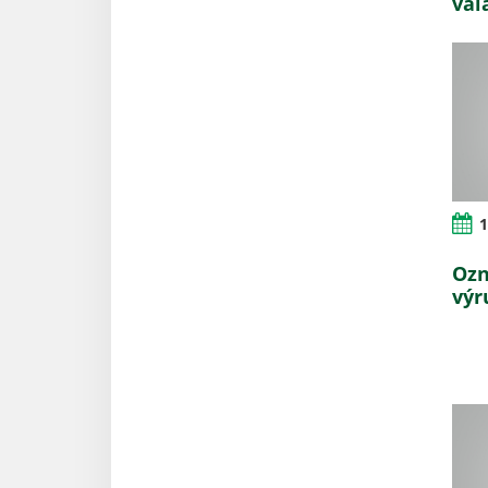
vál
1
Ozn
výr