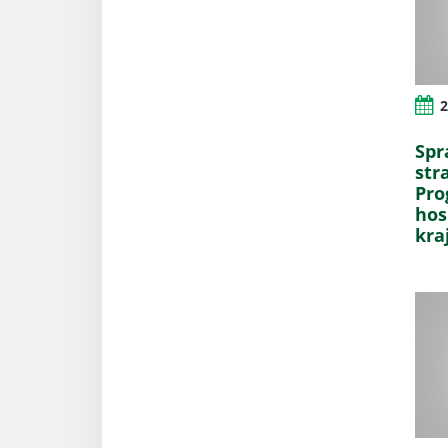
2
Spr
str
Pro
hos
kra