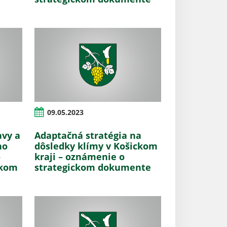
09.05.2023
avy a
Adaptačná stratégia na
ho
dôsledky klímy v Košickom
–
kraji – oznámenie o
ckom
strategickom dokumente