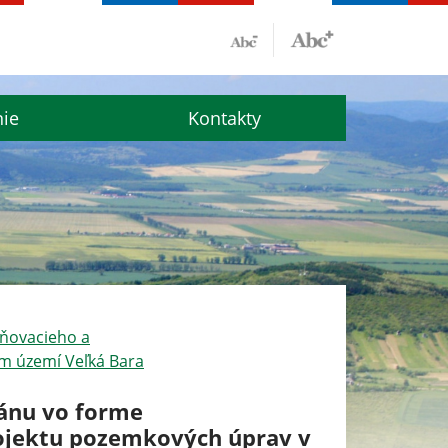
nie
Kontakty
tňovacieho a
m území Veľká Bara
ánu vo forme
ojektu pozemkových úprav v