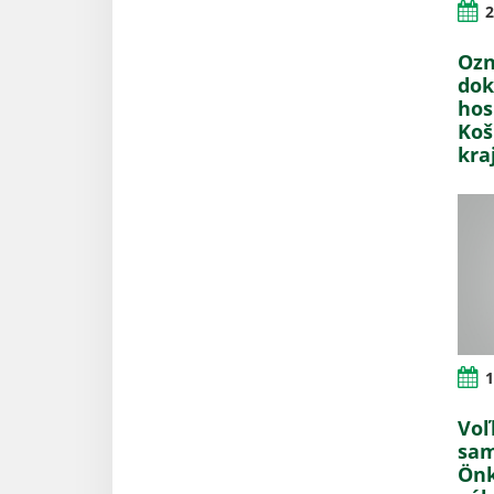
2
Ozn
dok
hos
Koš
kra
1
Voľ
sam
Önk