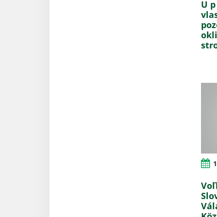
U p 
vla
poz
okl
str
1
Voľ
Slo
Vál
Köz