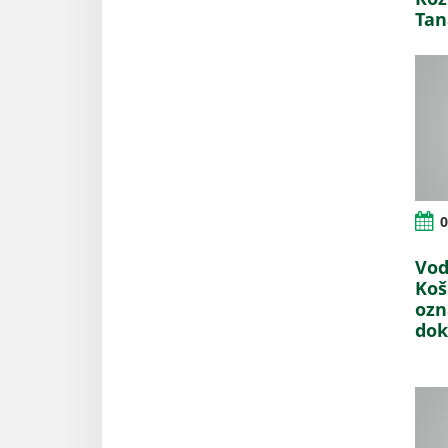
Tan
0
Vod
Koš
ozn
do