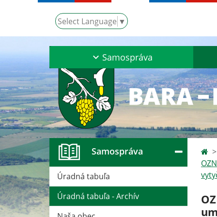
Select Language
▼
Samospráva
Samospráva
OZNÁ
vyty
Úradná tabuľa
Úradná tabuľa - Archív
OZ
um
Naša obec