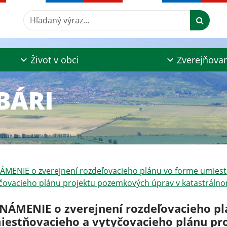
Hľadaný výraz...
Život v obci
Zverejňova
MENIE o zverejnení rozdeľovacieho plánu vo forme umies
čovacieho plánu projektu pozemkových úprav v katastrálno
NÁMENIE o zverejnení rozdeľovacieho pl
iestňovacieho a vytyčovacieho plánu pr