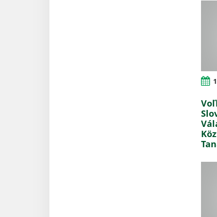
1
Voľ
Slo
Vál
Köz
Tan