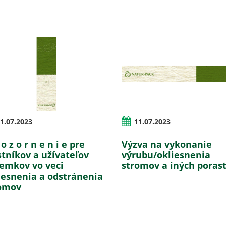
1.07.2023
11.07.2023
o z o r n e n i e pre
Výzva na vykonanie
stníkov a užívateľov
výrubu/okliesnenia
emkov vo veci
stromov a iných poras
iesnenia a odstránenia
omov