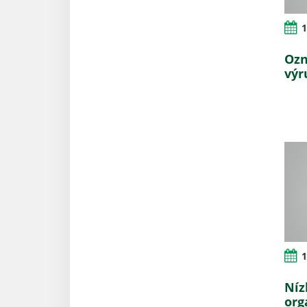
1
Ozn
výr
1
Níz
org