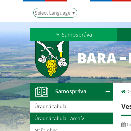
Select Language
▼
Samospráva
Samospráva
Ve
Úradná tabuľa
Úradná tabuľa - Archív
04
Naša obec