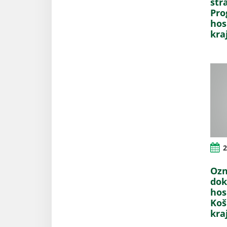
str
Pro
hos
kra
2
Ozn
dok
hos
Koš
kra