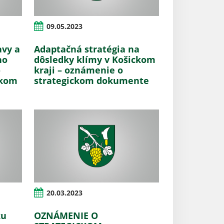
09.05.2023
avy a
Adaptačná stratégia na
ho
dôsledky klímy v Košickom
–
kraji – oznámenie o
ckom
strategickom dokumente
20.03.2023
ku
OZNÁMENIE O