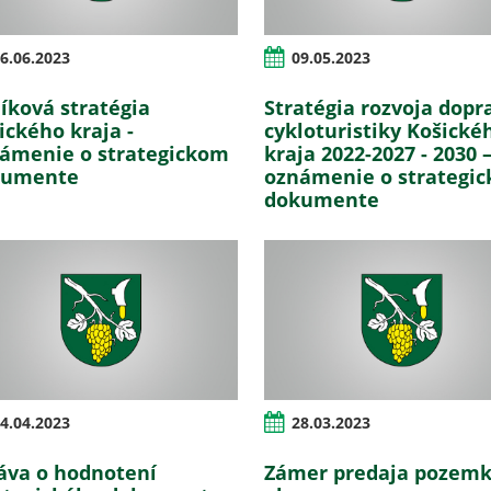
6.06.2023
09.05.2023
íková stratégia
Stratégia rozvoja dopr
ického kraja -
cykloturistiky Košické
ámenie o strategickom
kraja 2022-2027 - 2030 
kumente
oznámenie o strategi
dokumente
4.04.2023
28.03.2023
áva o hodnotení
Zámer predaja pozem