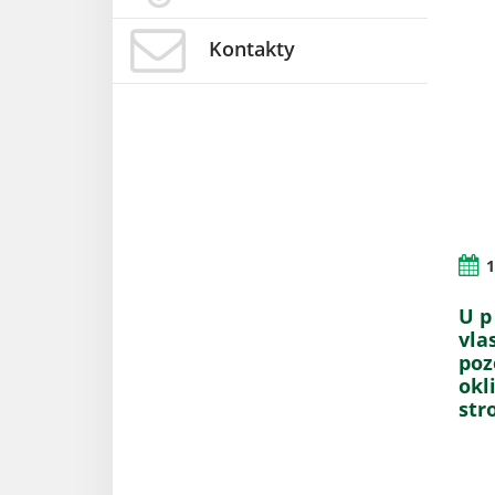
Kontakty
1
U p 
vla
poz
okl
str