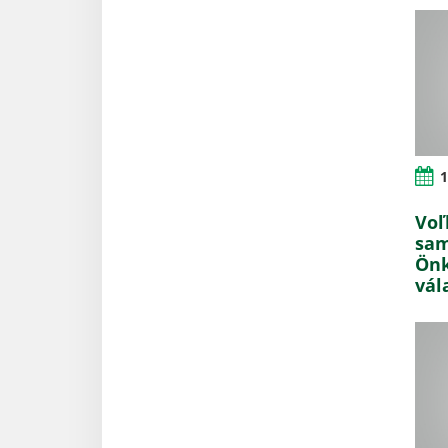
1
Voľ
sam
Önk
vál