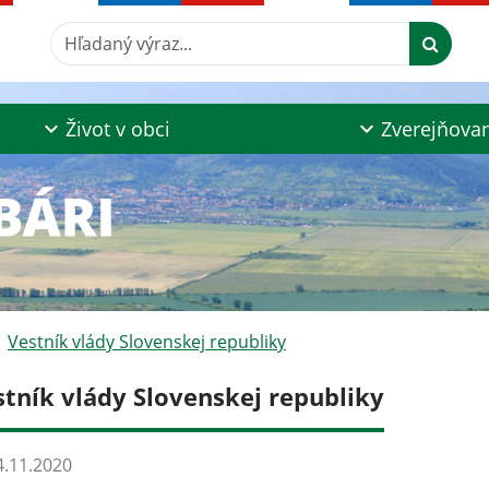
Hľadaný výraz...
Život v obci
Zverejňova
Vestník vlády Slovenskej republiky
stník vlády Slovenskej republiky
.11.2020