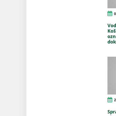
0
Vod
Koš
ozn
do
2
Spr