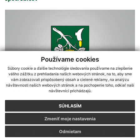
Používame cookies
Súbory cookie a ďalšie technológie sledovania používame na zlepšenie
vášho zážitku z prehliadania našich webových stránok, na to, aby sme
vám zobrazovali prispôsobený obsah a cielené reklamy, na analýzu
návštevnosti našich webových stránok a na pochopenie toho, odkiaľ naši
návštevníci prichádzajú.
20.09.2021
Zber, separácia a recyklácia použitých batérií
SÚHLASÍM
a akumulátorov
Zmeniť moje nastavenia
Odmietam