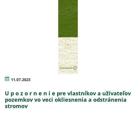
11.07.2023
U p o z o r n e n i e pre vlastníkov a užívateľov
pozemkov vo veci okliesnenia a odstránenia
stromov