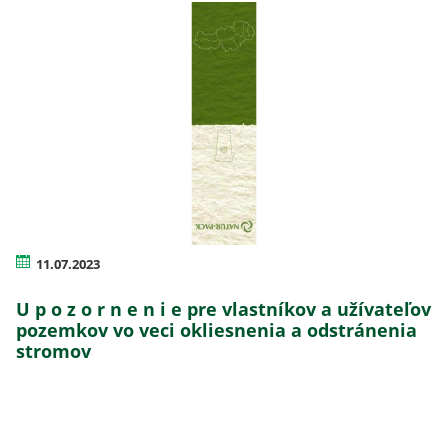
11.07.2023
U p o z o r n e n i e pre vlastníkov a užívateľov
pozemkov vo veci okliesnenia a odstránenia
stromov