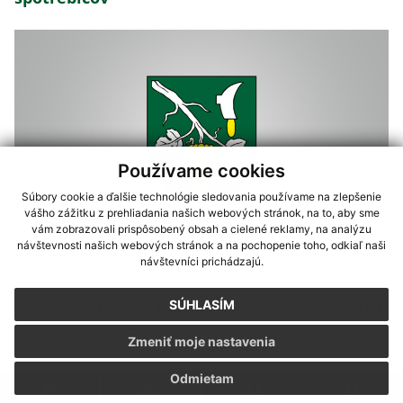
Používame cookies
Súbory cookie a ďalšie technológie sledovania používame na zlepšenie
vášho zážitku z prehliadania našich webových stránok, na to, aby sme
vám zobrazovali prispôsobený obsah a cielené reklamy, na analýzu
návštevnosti našich webových stránok a na pochopenie toho, odkiaľ naši
návštevníci prichádzajú.
20.09.2021
Zber, separácia a recyklácia použitých batérií
SÚHLASÍM
a akumulátorov
Zmeniť moje nastavenia
Odmietam