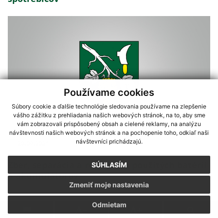
Používame cookies
Súbory cookie a ďalšie technológie sledovania používame na zlepšenie
vášho zážitku z prehliadania našich webových stránok, na to, aby sme
vám zobrazovali prispôsobený obsah a cielené reklamy, na analýzu
návštevnosti našich webových stránok a na pochopenie toho, odkiaľ naši
návštevníci prichádzajú.
20.09.2021
Zber, separácia a recyklácia použitých batérií
SÚHLASÍM
a akumulátorov
Zmeniť moje nastavenia
Odmietam