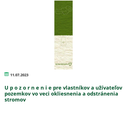
11.07.2023
U p o z o r n e n i e pre vlastníkov a užívateľov
pozemkov vo veci okliesnenia a odstránenia
stromov